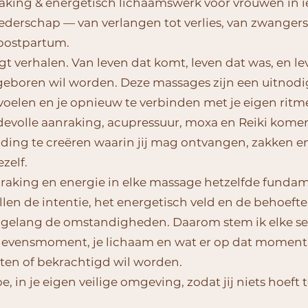
raking & energetisch lichaamswerk voor vrouwen in 
ederschap — van verlangen tot verlies, van zwanger
e postpartum.
t verhalen. Van leven dat komt, leven dat was, en le
geboren wil worden. Deze massages zijn een uitnod
 voelen en je opnieuw te verbinden met je eigen ritm
fdevolle aanraking, acupressuur, moxa en Reiki kom
ing te creëren waarin jij mag ontvangen, zakken e
zelf.
anraking en energie in elke massage hetzelfde funda
llen de intentie, het energetisch veld en de behoeft
 gelang de omstandigheden. Daarom stem ik elke ses
 levensmoment, je lichaam en wat er op dat moment
aten of bekrachtigd wil worden.
oe, in je eigen veilige omgeving, zodat jij niets hoeft