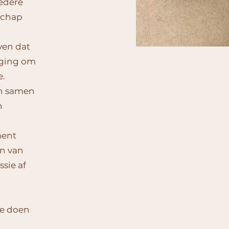
iedere
schap
ven dat
iging om
e.
en samen
n
ment
en van
sie af
 te doen