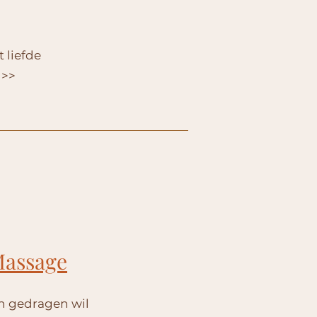
 liefde
 >>
Massage
n gedragen wil