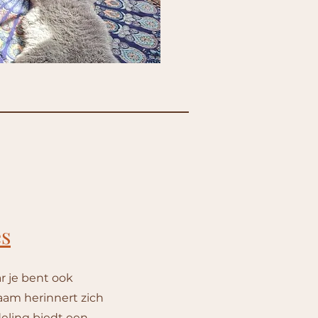
es
aar je bent ook
aam herinnert zich
eling biedt een