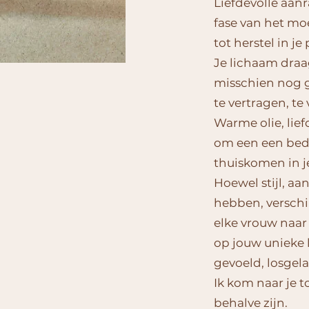
Liefdevolle aan
fase van het mo
tot herstel in j
Je lichaam draag
misschien nog 
te vertragen, te
Warme olie, lie
om een een bedd
thuiskomen in je
Hoewel stijl, a
hebben, verschi
elke vrouw naar
op jouw unieke
gevoeld, losgel
Ik kom naar je t
behalve zijn.