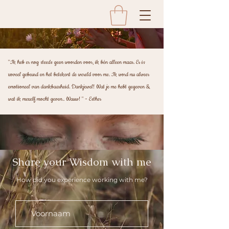
"Ik heb er nog steeds geen woorden voor, ik bén alleen maar. Er is
zoveel gebeurd en het betekent de wereld voor me. Ik word nu alweer
emotioneel van dankbaarheid.
Dankjewel! Wat je me hebt gegeven &
wat ik mezelf mocht geven.. Wauw! " - Esther
Share your Wisdom with me
How did you experience working with me?