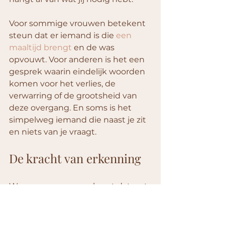
Voor sommige vrouwen betekent 
steun dat er iemand is die 
een 
maaltijd brengt
 en de was 
opvouwt. Voor anderen is het een 
gesprek waarin eindelijk woorden 
komen voor het verlies, de 
verwarring of de grootsheid van 
deze overgang. En soms is het 
simpelweg iemand die naast je zit 
en niets van je vraagt.
De kracht van erkenning
Wanneer een vrouw hoort dat wat 
zij doormaakt een naam heeft, 
verandert er vaak iets. De druk om 
alles onder controle te houden 